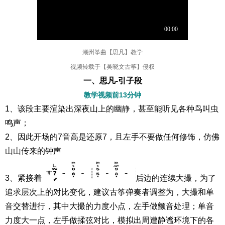
潮州筝曲【思凡】教学
视频转载于【吴晓文古筝】侵权
一、思凡-引子段
教学视频前13分钟
1、该段主要渲染出深夜山上的幽静，甚至能听见各种鸟叫虫
鸣声；
2、因此开场的7音高是还原7，且左手不要做任何修饰，仿佛
山山传来的钟声
3、紧接着
后边的连续大撮，为了
追求层次上的对比变化，建议古筝弹奏者调整为，大撮和单
音交替进行，其中大撮的力度小点，左手做颤音处理；单音
力度大一点，左手做揉弦对比，模拟出周遭静谧环境下的各