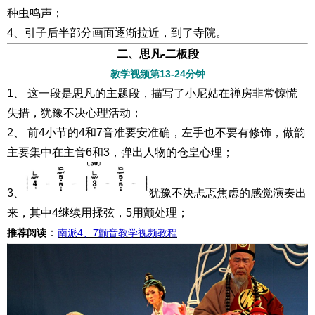
种虫鸣声；
4、引子后半部分画面逐渐拉近，到了寺院。
二、思凡-二板段
教学视频第13-24分钟
1、 这一段是思凡的主题段，描写了小尼姑在禅房非常惊慌
失措，犹豫不决心理活动；
2、 前4小节的4和7音准要安准确，左手也不要有修饰，做韵
主要集中在主音6和3，弹出人物的仓皇心理；
3、
犹豫不决忐忑焦虑的感觉演奏出
来，其中4继续用揉弦，5用颤处理；
：
推荐阅读
南派4、7颤音教学视频教程