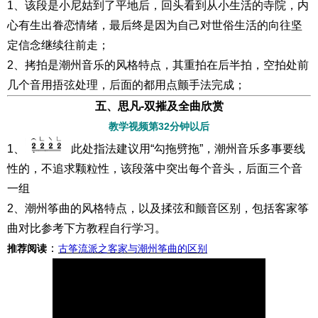
1、该段是小尼姑到了平地后，回头看到从小生活的寺院，内
心有生出眷恋情绪，最后终是因为自己对世俗生活的向往坚
定信念继续往前走；
2、拷拍是潮州音乐的风格特点，其重拍在后半拍，空拍处前
几个音用捂弦处理，后面的都用点颤手法完成；
五、思凡-双摧及全曲欣赏
教学视频第32分钟以后
1、
此处指法建议用“勾拖劈拖”，潮州音乐多事要线
性的，不追求颗粒性，该段落中突出每个音头，后面三个音
一组
2、潮州筝曲的风格特点，以及揉弦和颤音区别，包括客家筝
曲对比参考下方教程自行学习。
：
推荐阅读
古筝流派之客家与潮州筝曲的区别