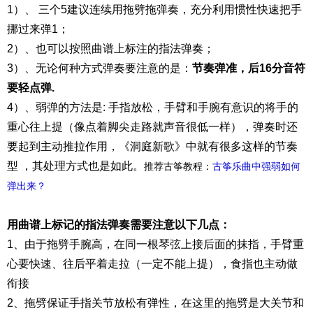
1）、 三个5建议连续用拖劈拖弹奏，充分利用惯性快速把手
挪过来弹1；
2）、也可以按照曲谱上标注的指法弹奏；
3）、无论何种方式弹奏要注意的是：
节奏弹准，后16分音符
要轻点弹.
4）、弱弹的方法是: 手指放松，手臂和手腕有意识的将手的
重心往上提（像点着脚尖走路就声音很低一样），弹奏时还
要起到主动推拉作用，《洞庭新歌》中就有很多这样的节奏
型 ，其处理方式也是如此。
推荐古筝教程：
古筝乐曲中强弱如何
弹出来？
用曲谱上标记的指法弹奏需要注意以下几点：
1、由于拖劈手腕高，在同一根琴弦上接后面的抹指，手臂重
心要快速、往后平着走拉（一定不能上提），食指也主动做
衔接
2、拖劈保证手指关节放松有弹性，在这里的拖劈是大关节和