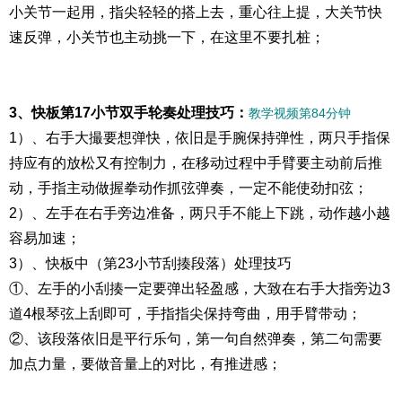
小关节一起用，指尖轻轻的搭上去，重心往上提，大关节快
速反弹，小关节也主动挑一下，在这里不要扎桩；
3、快板第17小节双手轮奏处理技巧：
教学视频第84分钟
1）、右手大撮要想弹快，依旧是手腕保持弹性，两只手指保
持应有的放松又有控制力，在移动过程中手臂要主动前后推
动，手指主动做握拳动作抓弦弹奏，一定不能使劲扣弦；
2）、左手在右手旁边准备，两只手不能上下跳，动作越小越
容易加速；
3）、快板中（第23小节刮揍段落）处理技巧
①、左手的小刮揍一定要弹出轻盈感，大致在右手大指旁边3
道4根琴弦上刮即可，手指指尖保持弯曲，用手臂带动；
②、该段落依旧是平行乐句，第一句自然弹奏，第二句需要
加点力量，要做音量上的对比，有推进感；