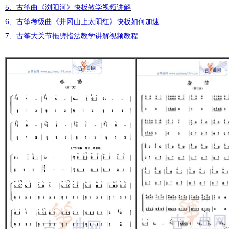
5、古筝曲《浏阳河》快板教学视频讲解
6、古筝考级曲《井冈山上太阳红》快板如何加速
7、古筝大关节拖劈指法教学讲解视频教程