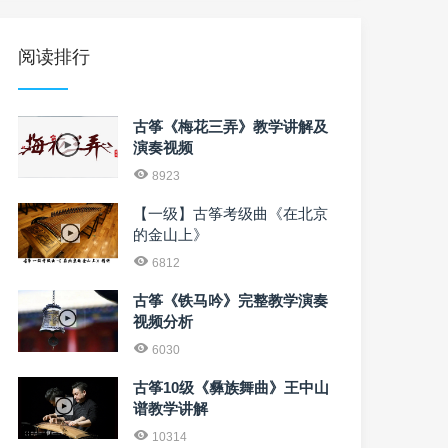
阅读排行
古筝《梅花三弄》教学讲解及
演奏视频
8923
【一级】古筝考级曲《在北京
的金山上》
6812
古筝《铁马吟》完整教学演奏
视频分析
6030
古筝10级《彝族舞曲》王中山
谱教学讲解
10314