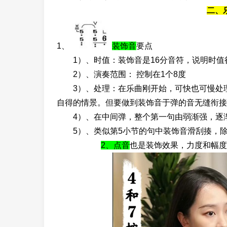
二、
1、
装饰音
要点
1）、时值：装饰音是16分音符，说明时
2）、演奏范围： 控制在1个8度
3）、处理：在乐曲刚开始，可快也可慢处理
自得的情景。但要做到装饰音于弹的音无缝衔接
4）、在中间弹，整个第一句由弱渐强，逐
5）、类似第5小节的句中装饰音滑刮揍，除
2、点音
也是装饰效果，力度和幅度