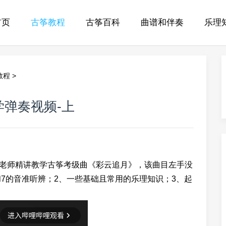
首页
古筝教程
古筝百科
曲谱和伴奏
乐理
教程
>
学弹奏视频-上
师精讲教学古筝考级曲《彩云追月》，该曲目左手没
7的音准听辨；2、一些基础且常用的乐理知识；3、起