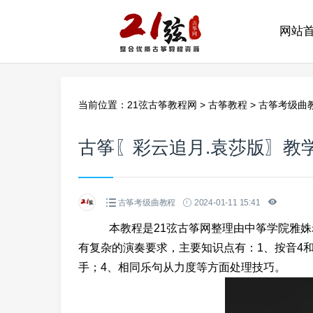
网站
当前位置：
21弦古筝教程网
>
古筝教程
>
古筝考级曲
古筝〖彩云追月.袁莎版〗教
古筝考级曲教程
2024-01-11 15:41
本教程是21弦古筝网整理由中筝学院雅姝老
有复杂的演奏要求，主要知识点有：1、按音4和
手；4、相同乐句从力度等方面处理技巧。