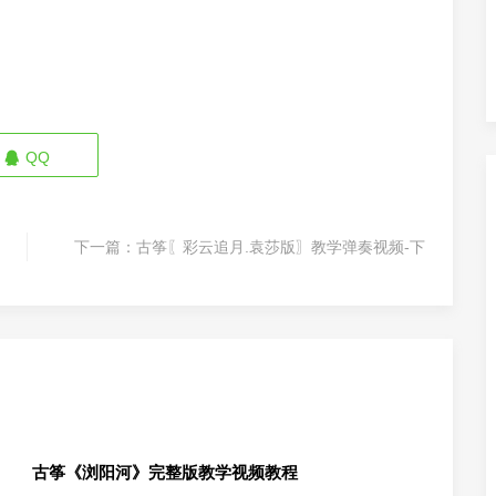
QQ
下一篇：
古筝〖彩云追月.袁莎版〗教学弹奏视频-下
古筝《浏阳河》完整版教学视频教程