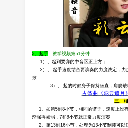
3、起手
---
教学视频第51分钟
1）、起到要弹的中音区正上方；
2）、 起手速度结合要演奏的力度决定，力
致
3）、 起的时候身子保持坐直，肩膀放
古筝曲《彩云追月》
三、相
1、如第5到8小节，相同的谱子，速度上没有
渐强再减弱，7和8小节就正常力度演奏
2、第13到16小节，处理为13小节刮揍可以