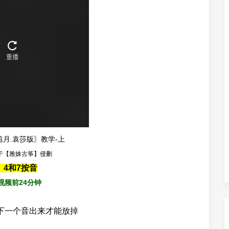
月.袁莎版〗教学-上
于【雅姝古筝】侵删
、4和7按音
视频前24分钟
下一个音出来才能放掉