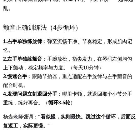
乱。
颤音正确训练法（4步循环）
1.右手单独练旋律
：弹至流畅干净、节奏稳定，形成肌肉记
忆。
2.左手单独练颤音
：手腕放松，指尖发力，在琴码左侧均匀
上下颤动，稳定频率与力度。（
每天10分钟
）
3.慢速合手
：跟随节拍器，重点适配右手旋律与左手颤音的
配合时机。
4.发现问题立刻退回分手
：哪里卡顿，就退回那个小节分手
重练，练好再合。（
循环3-5轮
）
杨淼老师强调：
“看似慢，实则最快。跳过这个循环，后面反
复返工，实际更慢。”