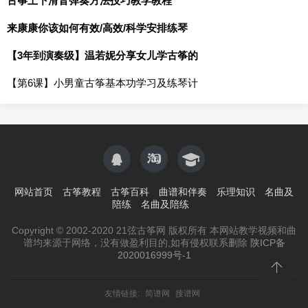
古筝上下滑音弹奏方法技巧教学教程
来康康你该如何有效/高效/科学安排练琴
【3年到演奏级】温若妮分享女儿学古筝的
【第6课】小男童古筝基本功学习及练琴计
网站首页
古筝教程
古筝百科
曲谱和伴奏
乐理知识
名曲及
陪练
名曲及陪练
Copyright © 2002-2020 21弦古筝网 版权所有 本网站教学视频和曲
谱均来源于网络，没有做盈利目的,如有侵权联系删除
陕ICP备
2020016999号-1
友情链接:
简谱网
搜谱网