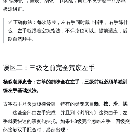
像“借来的”，僵硬、刮弦、节奏乱，而且不良手感一旦形成，
极难纠正。
✅ 正确做法：每次练琴，左右手同时戴上指甲。右手练什
么，左手就跟着空练指法，不弹弦也可以。提前适应，后
期自然顺手。
误区二：三级之前完全荒废左手
杨淼老师忠告：古筝的韵味全在左手，三级前就必须单独训
练左手基础技法。
古筝右手只负责旋律骨架，特有的灵魂来自
颤、按、滑、揉
并且到《浏阳河》这类曲子，左
——这些全部由左手完成，
手就要快速的演奏勾抹托。如果1-3级完全忽略左手，四级突
然接触双手配合时，必然出现：