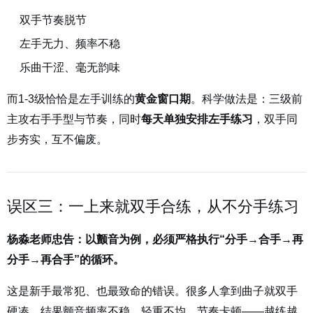
双手节奏脱节
左手无力、频率不稳
乐曲干涩、毫无韵味
而1-3级恰恰是左手训练的
黄金窗口期
。科学做法是：三级前
主攻右手手型与节奏，同时
每天单独安排左手练习
，双手同
步夯实，互不偏废。
误区三：一上来就双手合练，从不分手练习
杨淼老师忠告：以颤音为例，必须严格执行“分手→合手→再
分手→再合手”的循环。
这是新手最常犯、也最致命的错误。很多人拿到曲子就双手
硬凑，结果颤音频率不稳、轻重不均、节奏卡顿——越练越