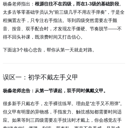
杨淼老师指出：
根源往往不在四级，而在1-3级的基础阶段
。
太多古筝零基础学员认为“前三级几乎不用左手弹奏”，于是全
程搁置左手，只专注右手指法。等到四级突然需要左手颤
音、按音、双手配合时，才发现左手僵硬、节奏脱节——不
得不回头补课，既浪费时间又打击信心。
下面这3个核心忠告，帮你从第一天就走对路。
误区一：初学不戴左手义甲
杨淼老师忠告：从第一节课起，双手同时佩戴义甲。
很多新手只戴右手，左手裸弦练琴。理由是“左手又不用弹”。
但义甲有明显的异物感，手指发力、触弦感知都需要时间适
应。如果等到三四级需要左手技法时才戴上，你会感觉左手