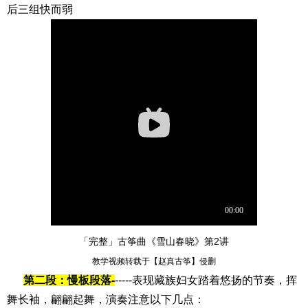
后三组快而弱
「完整」古筝曲《雪山春晓》第2讲
教学视频转载于【赵真古筝】侵删
第二段：慢板段落-
-----表现藏族妇女踏着悠扬的节奏，挥
舞长袖，翩翩起舞，演奏注意以下几点：