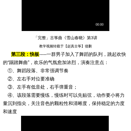
「完整」古筝曲《雪山春晓》第3讲
教学视频转载于【赵真古筝】侵删
第三段：快板
-----一群男子加入了舞蹈的队列，跳起欢快
的“踢踏舞曲”，欢乐的气氛愈加浓烈，演奏注意点：
①、舞蹈段落、非常强调节奏
②、左右手对位要准确
③、左手有低音处，右手弹重音；
④、该段落需要慢练，慢练时可以先贴弦，动作要小将力
量沉到指尖，关注音色的颗粒性和清晰度，保持稳定的力度
和速度