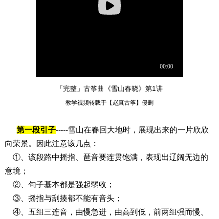
「完整」古筝曲《雪山春晓》第1讲
教学视频转载于【赵真古筝】侵删
第一段引子
-----雪山在春回大地时，展现出来的一片欣欣
向荣景。因此注意该几点：
①、该段路中摇指、琶音要连贯饱满，表现出辽阔无边的
意境；
②、句子基本都是强起弱收；
③、摇指与刮揍都不能有音头；
④、五组三连音，由慢急进，由高到低，前两组强而慢、