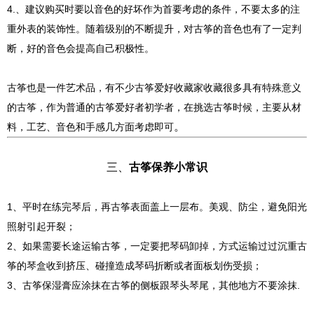
4.、建议购买时要以音色的好坏作为首要考虑的条件，不要太多的注
重外表的装饰性。随着级别的不断提升，对古筝的音色也有了一定判
断，好的音色会提高自己积极性。
古筝也是一件艺术品，有不少古筝爱好收藏家收藏很多具有特殊意义
的古筝，作为普通的古筝爱好者初学者，在挑选古筝时候，主要从材
。
料，工艺、音色和手感几方面考虑即可
三、
古筝保养小常识
1、平时在练完琴后，再古筝表面盖上一层布。美观、防尘，避免阳光
照射引起开裂；
2、如果需要长途运输古筝，一定要把琴码卸掉，方式运输过过沉重古
筝的琴盒收到挤压、碰撞造成琴码折断或者面板划伤受损；
3、古筝保湿膏应涂抹在古筝的侧板跟琴头琴尾，其他地方不要涂抹.