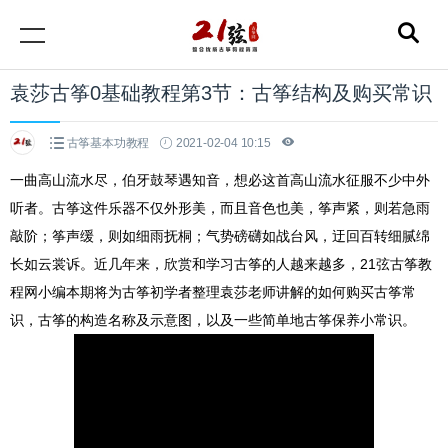
袁莎古筝0基础教程第3节：古筝结构及购买常识
古筝基本功教程
2021-02-04 10:15
一曲高山流水尽，伯牙鼓琴遇知音，想必这首高山流水征服不少中外
听者。古筝这件乐器不仅外形美，而且音色也美，筝声紧，则若急雨
敲阶；筝声缓，则如细雨抚桐；气势磅礴如战台风，迂回百转细腻绵
长如云裳诉。近几年来，欣赏和学习古筝的人越来越多，21弦古筝教
程网小编本期将为古筝初学者整理袁莎老师讲解的如何购买古筝常
识，古筝的构造名称及示意图，以及一些简单地古筝保养小常识。