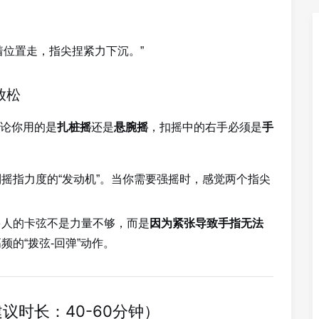
着位置走，指尖捏紧力下沉。”
放松
论你用的是
还是
，扣摇中的右手必须是
扎桩摇
悬腕摇
手
摇指力度的“发动机”。当你需要强摇时，感觉两个指尖
多人的卡弦不是力量不够，而是
因为紧张导致手指无法
的“拨弦-回弹”动作。
议时长：40-60分钟）