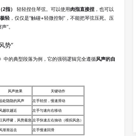
轻轻捏住琴弦。可以使用
，也可以
（2指）
肉指直接捏
，仅仅是“触碰+轻微控制”，不能把琴弦压死。压
极轻
声”。
风势”
风》中的典型段落为例，它的强弱逻辑完全遵循
风声的自
风声效果
关键动作
远处隐隐的风声
左手轻捏，慢速滑动
风越吹越近
左手匀速向右移动
狂风呼啸，风势最急
左手快速左右抽动（模拟风急）
风渐渐远去
左手慢速回滑