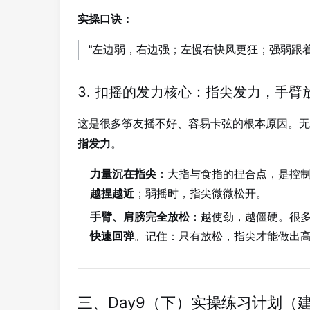
实操口诀：
“左边弱，右边强；左慢右快风更狂；强弱跟
3. 扣摇的发力核心：指尖发力，手臂
这是很多筝友摇不好、容易卡弦的根本原因。无
。
指发力
力量沉在指尖
：大指与食指的捏合点，是控制
越捏越近
；弱摇时，指尖微微松开。
手臂、肩膀完全放松
：越使劲，越僵硬。很
快速回弹
。记住：只有放松，指尖才能做出高频
三、Day9（下）实操练习计划（建