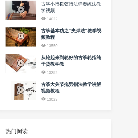
古筝小指拨弦指法弹奏练法教
学视频
14022
古筝基本功之“夹弹法”教学视
频教程
13550
从轮起来到轮好的古筝轮指纯
干货教学教
13252
古筝大关节拖劈指法教学讲解
视频教程
13023
热门阅读