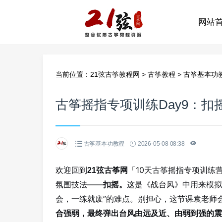
网站
当前位置：
21弦古筝教程网
>
古筝教程
>
古筝基本功
古筝摇指专项训练Day9：
古筝基本功教程
2026-05-08 08:38
欢迎回到
「10天古筝摇指专项训练
21弦古筝网
氛围技法——
这是《战台风》中用来模拟
扣摇。
会，一练就废”的难点。别担心，这节课袁老师
合强弱，最终弹出台风由远及近、由弱到强的震