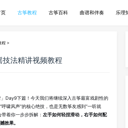
首页
古筝教程
古筝百科
曲谱和伴奏
乐理
教程
>
扣摇技法精讲视频教程
营」Day9下篇！今天我们将继续深入古筝最富戏剧性的
“呼啸风声”的核心绝技，也是无数筝友感到“一听就
会带着你一步步拆解：
左手如何轻捏滑动，右手如何配
撼效果。