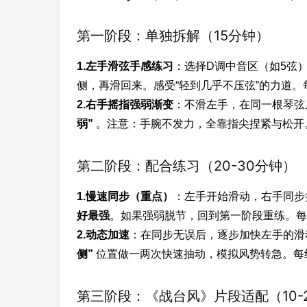
第一阶段：单独拆解（15分钟）
1.左手滑弦手感练习
：选择D调中音区（如5弦
侧，再滑回来。感受“轻到几乎不压弦”的力道。
2.右手摇指强弱渐变
：不滑左手，在同一根琴弦
弱”
。注意：手腕不发力，全靠指尖捏紧与松开。
第二阶段：配合练习（20-30分钟）
1.慢速同步（重点）
：左手开始滑动，右手同步
好最强
。如果强弱脱节，回到第一阶段重练。每
2.动态加速
：在同步无误后，逐步加快左手的滑
侧”
位置做一两次快速抽动，模拟风势转急。每组
第三阶段：《战台风》片段适配（10-