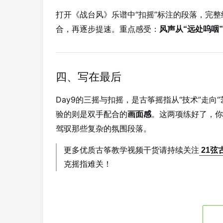
打开《战台风》乐谱中“扣摇”标注的段落，完
合，再逐步提速。重点感受：
风声从“远处呜咽
四、写在最后
Day9的三摇与扣摇，是古筝摇指从“技术”走向
验的则是双手配合的
。这两项练好了，你
画面感
驾驭那些复杂的氛围段落。
更多优质古筝教学视频干货请持续
关注
21弦
克摇指难关！