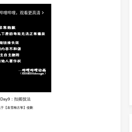
Day9：扣摇技法
载于【袁雪梅古筝】侵删