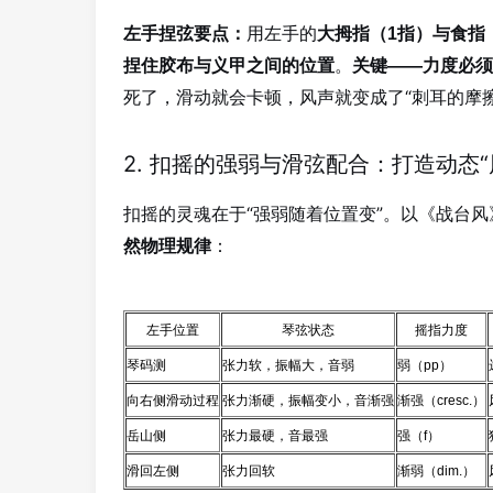
用左手的
左手捏弦要点：
大拇指（1指）与食指
。
捏住胶布与义甲之间的位置
关键——力度必须
死了，滑动就会卡顿，风声就变成了“刺耳的摩擦
2. 扣摇的强弱与滑弦配合：打造动态“
扣摇的灵魂在于“强弱随着位置变”。以《战台
：
然物理规律
左手位置
琴弦状态
摇指力度
琴码测
张力软，振幅大，音弱
弱（pp）
向右侧滑动过程
张力渐硬，振幅变小，音渐强
渐强（cresc.）
岳山侧
张力最硬，音最强
强（f）
滑回左侧
张力回软
渐弱（dim.）