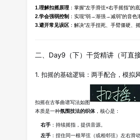
1.理解扣摇原理
：掌握“左手滑弦+右手摇指”
2.学会强弱控制
：实现“弱→渐强→减弱”的音
3.避开常见误区
：解决“左手捏死、手臂僵硬、
二、Day9（下）干货精讲（可直
1. 扣摇的基础逻辑：两手配合，模拟
扣摇在古筝曲谱写法如图
本质是一种
，核心是：
氛围技法的织体
右手
：持续摇指，提供音源。
左手
：捏住同一根琴弦（或相邻弦）左右滑