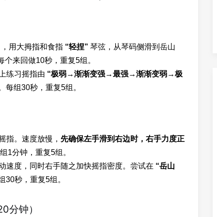
），用大拇指和食指
“轻捏”
琴弦，从琴码侧滑到岳山
每个来回做10秒，重复5组。
上练习摇指由
“极弱→渐渐变强→最强→渐渐变弱→极
每组30秒，重复5组。
摇指。速度放慢，
先确保左手滑到右边时，右手力度正
组1分钟，重复5组。
动速度，同时右手随之加快摇指密度。尝试在
“岳山
30秒，重复5组。
20分钟）