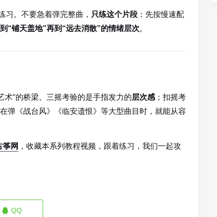
整练习。不要急着弹完整曲，
：先按慢速配
只练这个片段
。
”到“铺天盖地”再到“远去消散”的情绪层次
“艺术”的桥梁。三摇考验的是手指发力的
；扣摇考
层次感
在弹《战台风》《临安遗恨》等大型曲目时，就能从容
古筝网
，收藏本系列教程视频，跟着练习，我们一起攻
QQ