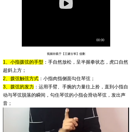
视频转载于【王腱古筝】侵删
1、小指拨弦的手型
：手自然放松，呈半握拳状态，虎口自然
超斜上方；
2、拨弦触弦方式
：小指肉指侧面勾住琴弦；
3、拨弦的发力
：运用手臂、手腕的力量往上拎，直到小指自
动与琴弦脱落的瞬间，勾住琴弦的小指会滑动琴弦，发出声
音；