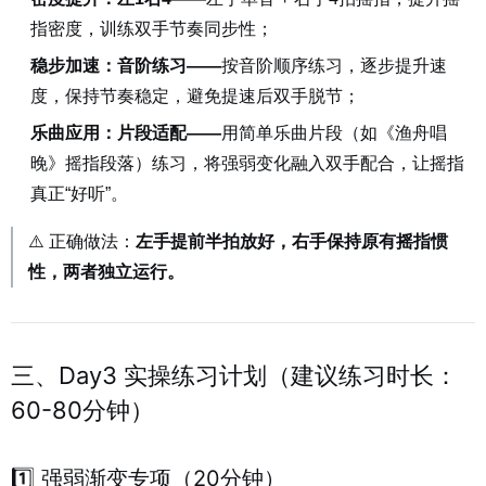
指密度，训练双手节奏同步性；
稳步加速：音阶练习——
按音阶顺序练习，逐步提升速
度，保持节奏稳定，避免提速后双手脱节；
乐曲应用：片段适配——
用简单乐曲片段（如《渔舟唱
晚》摇指段落）练习，将强弱变化融入双手配合，让摇指
真正“好听”。
⚠️ 正确做法：
左手提前半拍放好，右手保持原有摇指惯
性，两者独立运行。
三、Day3 实操练习计划（建议练习时长：
60-80分钟）
1️⃣ 强弱渐变专项（20分钟）