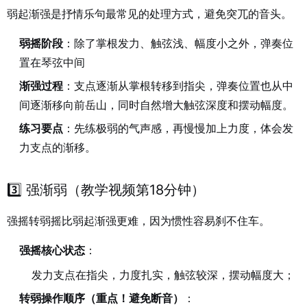
弱起渐强是抒情乐句最常见的处理方式，避免突兀的音头。
弱摇阶段
：除了掌根发力、触弦浅、幅度小之外，弹奏位
置在琴弦中间
渐强过程
：支点逐渐从掌根转移到指尖，弹奏位置也从中
间逐渐移向前岳山，同时自然增大触弦深度和摆动幅度。
练习要点
：先练极弱的气声感，再慢慢加上力度，体会发
力支点的渐移。
3️⃣ 强渐弱（教学视频第18分钟）
强摇转弱摇比弱起渐强更难，因为惯性容易刹不住车。
强摇核心状态
：
发力支点在指尖，力度扎实，触弦较深，摆动幅度大；
转弱操作顺序（重点！避免断音）
：