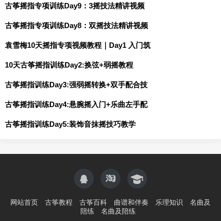
古筝摇指专项训练Day9：3摇技法精讲视频
古筝摇指专项训练Day8：双摇技法精讲视频
袁雪梅10天摇指专项视频教程｜Day1 入门筑
10天古筝摇指训练Day2:换弦+弱摇教程
古筝摇指训练Day3:强弱摇转换+双手配合技
古筝摇指训练Day4:悬腕摇入门+乐曲左手配
古筝摇指训练Day5:装饰音抹摇技巧教学
网站首页
古筝教程
古筝百科
曲谱和伴奏
乐理知识
名曲及
陪练
名曲及陪练