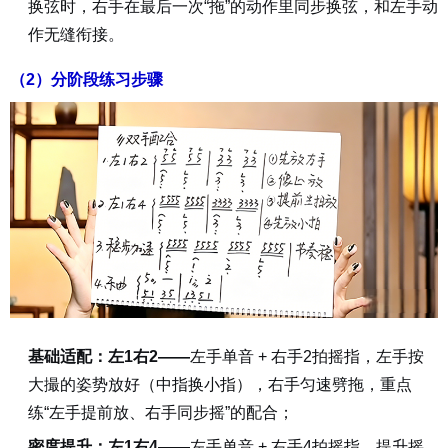
换弦时，右手在最后一次“拖”的动作里同步换弦，和左手动
作无缝衔接。
（2）分阶段练习步骤
基础适配：左1右2——
左手单音 + 右手2拍摇指，左手按
大撮的姿势放好（中指换小指），右手匀速劈拖，重点
练“左手提前放、右手同步摇”的配合；
密度提升：左1右4——
左手单音 + 右手4拍摇指，提升摇