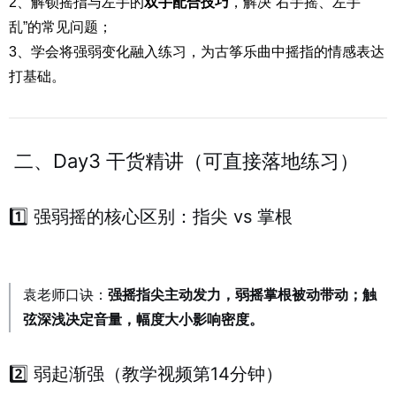
2、解锁摇指与左手的
双手配合技巧
，解决“右手摇、左手
乱”的常见问题；
3、学会将强弱变化融入练习，为古筝乐曲中摇指的情感表达
打基础。
二、Day3 干货精讲（可直接落地练习）
1️⃣ 强弱摇的核心区别：指尖 vs 掌根
袁老师口诀：
强摇指尖主动发力，弱摇掌根被动带动；触
弦深浅决定音量，幅度大小影响密度。
2️⃣ 弱起渐强（教学视频第14分钟）