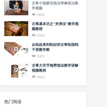
古筝小指拨弦指法弹奏练法教
学视频
14022
古筝基本功之“夹弹法”教学视
频教程
13550
从轮起来到轮好的古筝轮指纯
干货教学教
13252
古筝大关节拖劈指法教学讲解
视频教程
13023
热门阅读