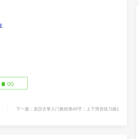
妮
QQ
下一篇：
袁莎古筝入门教程第49节：上下滑音练习曲1