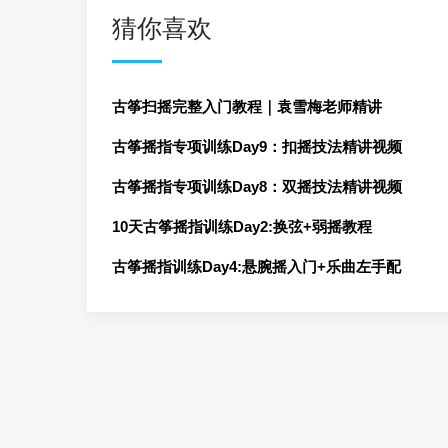
猜你喜欢
古筝扫摇完整入门教程｜袁雪梅老师精讲
古筝摇指专项训练Day9：扣摇技法精讲视频
古筝摇指专项训练Day8：双摇技法精讲视频
10天古筝摇指训练Day2:换弦+弱摇教程
古筝摇指训练Day4:悬腕摇入门+乐曲左手配