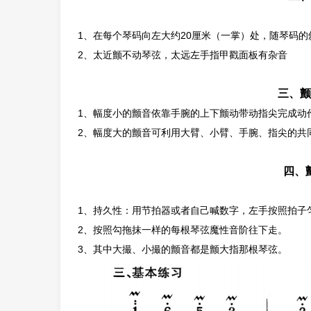
1、在每个琴码向左大约20厘米（一掌）处，随琴码
2、太近颤不动琴弦，太远左手指甲戳面板有杂音
三、颤
1、幅度小的颤音依靠手腕的上下颤动带动指尖完成动
2、幅度大的颤音可利用大臂、小臂、手腕、指尖的共
四、
1、持久性：用节拍器或者自己喊数字，左手按照拍子
2、按照勾拖抹一样的每根琴弦魔性音阶往下走。
3、其中大撮、小撮的颤音都是颤大指那根琴弦。