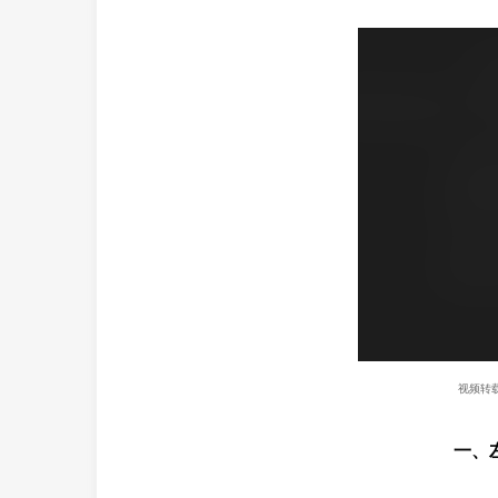
视频转
一、