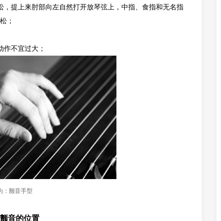
松，提上来肘部向左自然打开放琴弦上，中指、食指和无名指
松；
动作不宜过大；
为：颤音手型
颤音
的位置