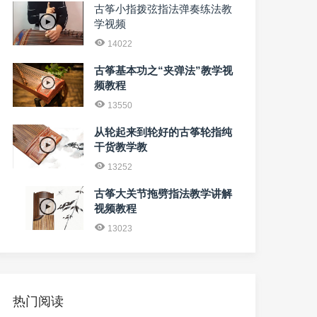
古筝小指拨弦指法弹奏练法教
学视频
14022
古筝基本功之“夹弹法”教学视
频教程
13550
从轮起来到轮好的古筝轮指纯
干货教学教
13252
古筝大关节拖劈指法教学讲解
视频教程
13023
热门阅读