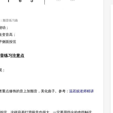
：颤音练习曲
翻动
；
改变音高；
甲侧面按弦
音练习注意点
现；
者重点修饰的音上加颤音，美化曲子。参考：
温若妮老师精讲
按弦，这样容易打滑噪音也很大，一定要用指尖的肉指触弦，