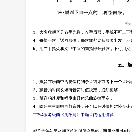
图为
3、大多数颤音是右手先弹，左手后颤，
手腕不可上下
4、每颤一次，返回原位，每次颤都要从原位出发，不
5、用左手指尖和义甲中间的肉指部分触弦，不可用义
五、颤
1、颤音在乐曲中需要保持到余音结束或者下一个音出
2、颤音的时间长短有音符时值决定，必须颤够；
3、颤音的速度和幅度由具体乐曲旋律而定；
4、除乐曲中标明的颤音外，还可以在时值相对较长或
古筝4级考级曲《浏阳河》中颤音的运用讲解
部分古筝初学者颤音按弦时候会手疼，而用义甲外侧去