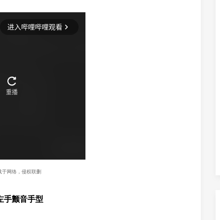
载于网络，侵权联删
左手颤音手型