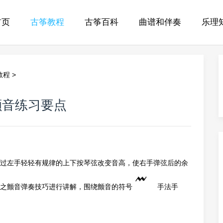
首页
古筝教程
古筝百科
曲谱和伴奏
乐理
教程
>
颤音练习要点
过左手轻轻有规律的上下按琴弦改变音高，使右手弹弦后的余
之颤音弹奏技巧进行讲解，围绕颤音的符号
手法手