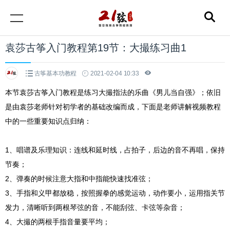
袁莎古筝入门教程第19节：大撮练习曲1
古筝基本功教程
2021-02-04 10:33
本节袁莎古筝入门教程是练习大撮指法的乐曲《
男儿当自强
》；依旧
是由袁莎老师针对初学者的基础改编而成，下面是老师讲解视频教程
中的一些重要知识点归纳：
1、唱谱及乐理知识：连线和延时线，占拍子，后边的音不再唱，保持
节奏；
2、弹奏的时候注意大指和中指能快速找准弦；
3、手指和义甲都放稳，按照握拳的感觉运动，动作要小，运用指关节
发力，清晰听到两根琴弦的音，不能刮弦、卡弦等杂音；
4、大撮的两根手指音量要平均；