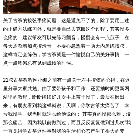
关于古筝的按弦手疼问题，这是避免不了的，除了要用上述
的正确方法练习外，就是要自己去克服这个过程，其实没多
么疼的，建议筝友可以先练习颤音，慢慢会有一点茧子，在
每天逐渐增加点按滑音，不要心急想着一两天内黑练按弦，
这样肯定会练伤，学古筝就是一件愉悦自己的美好事情，一
点一点积累总有见到成绩的时候。
21弦古筝教程网小编之前有一点关于左手按弦的心得，在这
里分享大家共勉。由于要带孩子和工作，还要抽时间更新网
站里的教程，断断续续好几次手上茧子没了，最后在磨出
来，有朋友看到我这样就说：天啊，你学古筝太痛苦了，幸
亏我没学。我当时就这么给他说的：“其实真的没那么难，没
那么痛苦，因为我以前做到过，而且反反复复做到过几次”我
一直觉得学古筝这件事对我的生活和心态产生了很大的变