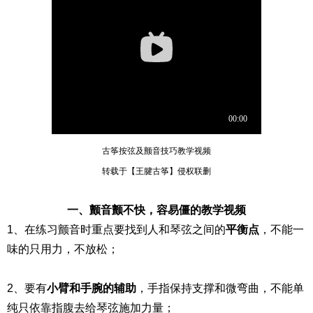
古筝按弦及颤音技巧教学视频
转载于【王腱古筝】侵权联删
一、颤音颤不快，容易僵的教学视频
1、在练习颤音时重点要找到人和琴弦之间的
平衡点
，不能一
味的只用力，不放松；
2、要有
小臂和手腕的辅助
，手指保持支撑和微弯曲，不能单
纯只依靠指腹去给琴弦施加力量；