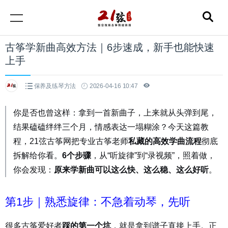
古筝学新曲高效方法｜6步速成，新手也能快速
上手
保养及练琴方法
2026-04-16 10:47
你是否也曾这样：拿到一首新曲子，上来就从头弹到尾，
结果磕磕绊绊三个月，情感表达一塌糊涂？今天这篇教
程，21弦古筝网把专业古筝老师
私藏的高效学曲流程
彻底
拆解给你看。
6个步骤
，从“听旋律”到“录视频”，照着做，
你会发现：
原来学新曲可以这么快、这么稳、这么好听
。
第1步｜熟悉旋律：不急着动琴，先听
很多古筝爱好者
，就是拿到谱子直接上手。正
踩的第一个坑