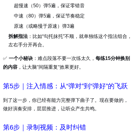
超慢速（50）弹5遍，保证零错音
中速（80）弹5遍，保证节奏稳定
原速（或略慢于原速）弹3遍
拆解指法
：比如“勾托抹托”不顺，就单独练这个指法组合，
左右手分开再合。
✅
：难点段落不要一次练太久，
一个小秘诀
每练15分钟换别
，让大脑“间隔重复”效果更好。
的内容
第5步｜注入情感：从“弹对”到“弹好”的飞跃
到了这一步，你已经有能力完整弹下曲子了。现在要做的，
做好演奏安排，层层推进，让听众产生共鸣。
第6步｜录制视频：及时纠错