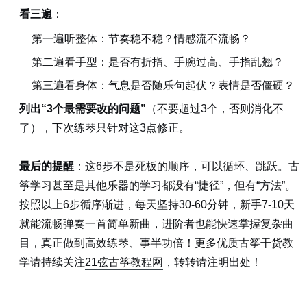
看三遍
：
第一遍听整体：节奏稳不稳？情感流不流畅？
第二遍看手型：是否有折指、手腕过高、手指乱翘？
第三遍看身体：气息是否随乐句起伏？表情是否僵硬？
列出“3个最需要改的问题”
（不要超过3个，否则消化不
了），下次练琴只针对这3点修正。
最后的提醒
：这6步不是死板的顺序，可以循环、跳跃。古
筝学习甚至是其他乐器的学习都没有“捷径”，但有“方法”。
按照以上6步循序渐进，每天坚持30-60分钟，新手7-10天
就能流畅弹奏一首简单新曲，进阶者也能快速掌握复杂曲
目，真正做到高效练琴、事半功倍！更多优质古筝干货教
学请持续关注
21弦古筝教程网
，转转请注明出处！