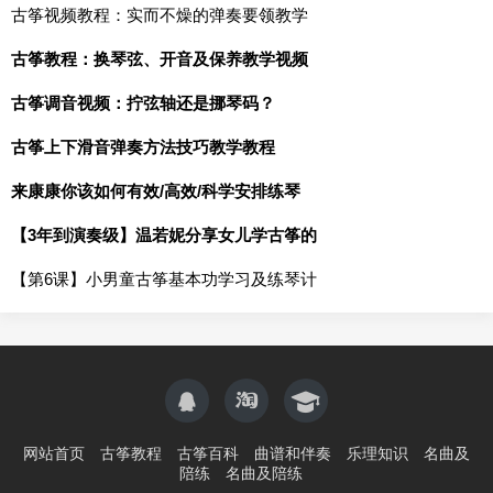
古筝视频教程：实而不燥的弹奏要领教学
古筝教程：换琴弦、开音及保养教学视频
古筝调音视频：拧弦轴还是挪琴码？
古筝上下滑音弹奏方法技巧教学教程
来康康你该如何有效/高效/科学安排练琴
【3年到演奏级】温若妮分享女儿学古筝的
【第6课】小男童古筝基本功学习及练琴计
网站首页
古筝教程
古筝百科
曲谱和伴奏
乐理知识
名曲及
陪练
名曲及陪练