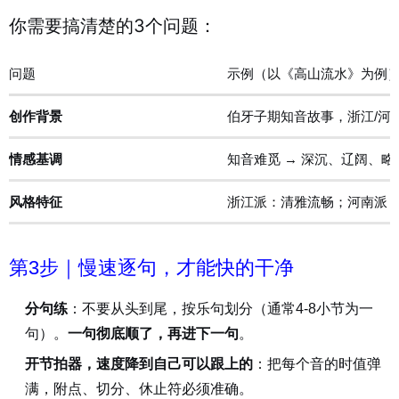
你需要搞清楚的3个问题：
问题
示例（以《高山流水》为例
创作背景
伯牙子期知音故事，浙江/河
情感基调
知音难觅 → 深沉、辽阔、略
风格特征
浙江派：清雅流畅；河南派
第3步｜慢速逐句，才能快的干净
分句练
：不要从头到尾，按乐句划分（通常4-8小节为一
句）。
一句彻底顺了，再进下一句
。
开节拍器，速度降到自己可以跟上的
：把每个音的时值弹
满，附点、切分、休止符必须准确。