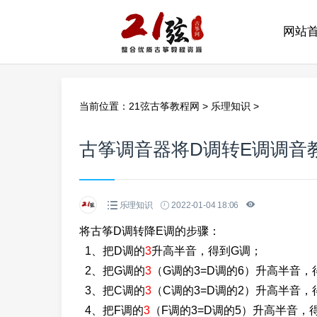
网站
当前位置：
21弦古筝教程网
>
乐理知识
>
古筝调音器将D调转E调调音
乐理知识
2022-01-04 18:06
将古筝D调转降E调的步骤：
1、把D调的
3
升高半音，得到G调；
2、把G调的
3
（G调的3=D调的6）升高半音，
3、把C调的
3
（C调的3=D调的2）升高半音，
4、把F调的
3
（F调的3=D调的5）升高半音，