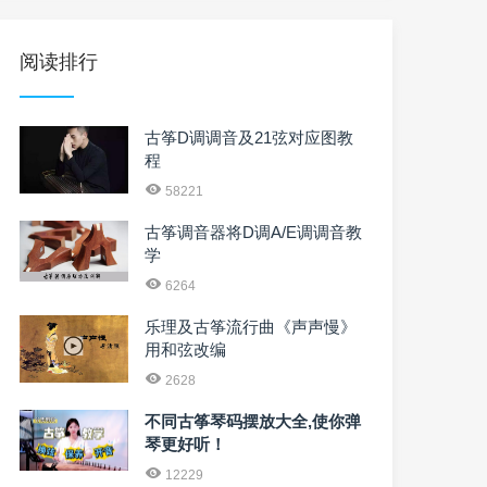
阅读排行
古筝D调调音及21弦对应图教
程
58221
古筝调音器将D调A/E调调音教
学
6264
乐理及古筝流行曲《声声慢》
用和弦改编
2628
不同古筝琴码摆放大全,使你弹
琴更好听！
12229