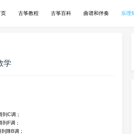
首页
古筝教程
古筝百科
曲谱和伴奏
乐理
教学
得到C调；
得到F调；
得到降B调；