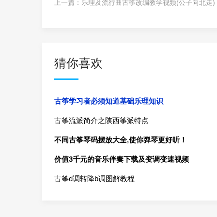
上一篇：
乐理及流行曲古筝改编教学视频(公子向北走)
猜你喜欢
古筝学习者必须知道基础乐理知识
古筝流派简介之陕西筝派特点
不同古筝琴码摆放大全,使你弹琴更好听！
价值3千元的音乐伴奏下载及变调变速视频
古筝d调转降b调图解教程