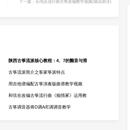
下一篇：
乐理及流行曲古筝改编教学视频(烟花易冷)
陕西古筝流派核心教程：4、7的颤音与滑
古筝流派简介之客家筝派特点
用吉他谱编配古筝演奏版曲谱教学视频
和弦在改编古筝流行曲《痴情冢》运用教
古筝调音器将D调A/E调调音教学