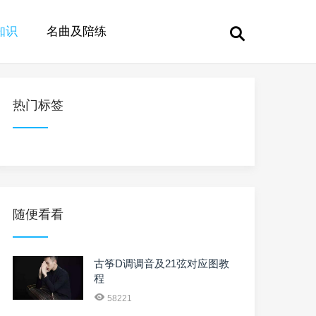
知识
名曲及陪练
热门标签
随便看看
古筝D调调音及21弦对应图教
程
58221