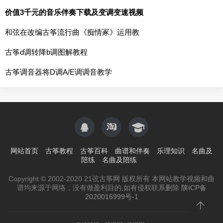
价值3千元的音乐伴奏下载及变调变速视频
和弦在改编古筝流行曲《痴情冢》运用教
古筝d调转降b调图解教程
古筝调音器将D调A/E调调音教学
网站首页
古筝教程
古筝百科
曲谱和伴奏
乐理知识
名曲及
陪练
名曲及陪练
Copyright © 2002-2020 21弦古筝网 版权所有 本网站教学视频和曲
谱均来源于网络，没有做盈利目的,如有侵权联系删除
陕ICP备
2020016999号-1