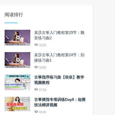
阅读排行
袁莎古筝入门教程第29节：颤
音练习曲2
3333
袁莎古筝入门教程第24节：刮
揍练习曲1
5026
古筝指序练习曲【依依】教学
视频教程
5718
古筝摇指专项训练Day8：短摇
技法精讲视频
4535