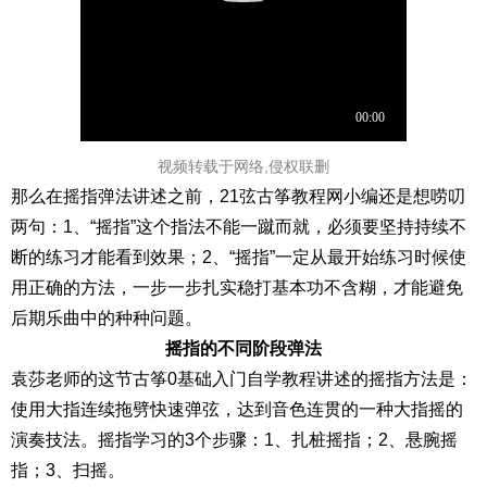
视频转载于网络,侵权联删
那么在摇指弹法讲述之前，21弦古筝教程网小编还是想唠叨
两句：1、“摇指”这个指法不能一蹴而就，必须要坚持持续不
断的练习才能看到效果；2、“摇指”一定从最开始练习时候使
用正确的方法，一步一步扎实稳打基本功不含糊，才能避免
后期乐曲中的种种问题。
摇指的不同阶段弹法
袁莎老师的这节古筝0基础入门自学教程讲述的摇指方法是：
使用大指连续拖劈快速弹弦，达到音色连贯的一种大指摇的
演奏技法。摇指学习的3个步骤：1、扎桩摇指；2、悬腕摇
指；3、扫摇。