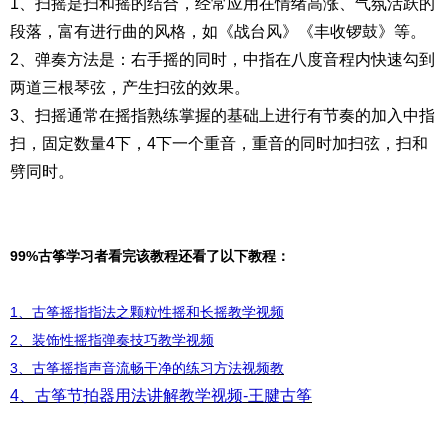
1、扫摇是扫和摇的结合，经常应用在情绪高涨、气氛活跃的
段落，富有进行曲的风格，如《战台风》《丰收锣鼓》等。
2、弹奏方法是：右手摇的同时，中指在八度音程内快速勾到
两道三根琴弦，产生扫弦的效果。
3、扫摇通常在摇指熟练掌握的基础上进行有节奏的加入中指
扫，固定数量4下，4下一个重音，重音的同时加扫弦，扫和
劈同时。
99%古筝学习者看完该教程还看了以下教程：
1、古筝摇指指法之颗粒性摇和长摇教学视频
2、装饰性摇指弹奏技巧教学视频
3、古筝摇指声音流畅干净的练习方法视频教
4、
古筝节拍器用法讲解教学视频-王腱古筝