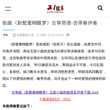
歌曲《新鸳鸯蝴蝶梦》古筝简谱-含弹奏伴奏
古筝曲谱大全
2021-11-11 21:14
《新鸳鸯蝴蝶梦》是电视剧《包青天》的主题曲，由黄安作词、
作曲并演唱，再由玉面小嫣然改编为G调古筝演奏曲谱，收录与弦歌
里。这首歌曲带有浓厚的中国风色彩，古诗词以及佛经的引用也使得
歌词更加发人深省。“昨日像那东流水，离我远去不可留，今日乱我
心，多烦忧。抽刀断水水更流，举杯消愁愁更愁，明朝清风四飘流”，
唱出了对爱情的释然，略带伤感，却又包会了一种对爱情的憧憬和留
恋。
古筝曲《新鸳鸯蝴蝶梦》玉面小嫣然曲谱及伴奏下载.mp3
下载提取码为：2021
本曲弹奏要点如下：