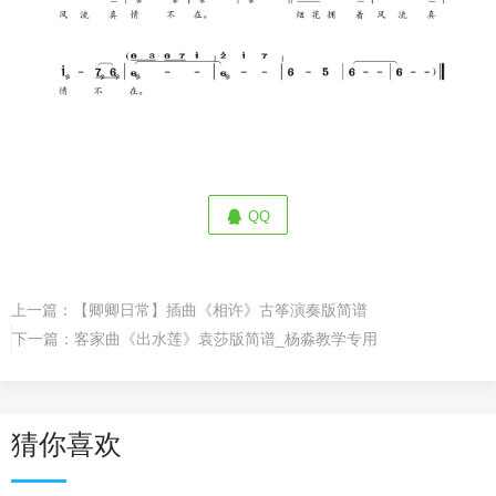
QQ
上一篇：
【卿卿日常】插曲《相许》古筝演奏版简谱
下一篇：
客家曲《出水莲》袁莎版简谱_杨淼教学专用
猜你喜欢