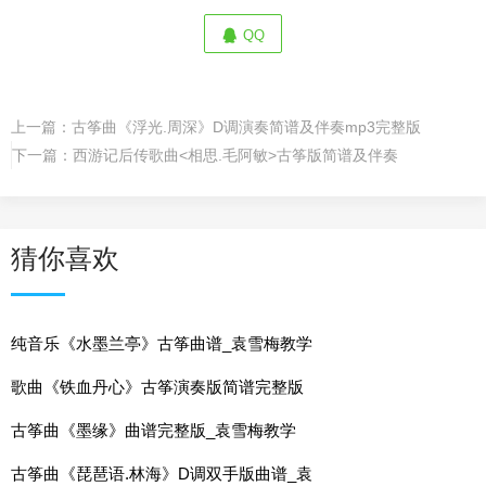
QQ
上一篇：
古筝曲《浮光.周深》D调演奏简谱及伴奏mp3完整版
下一篇：
西游记后传歌曲<相思.毛阿敏>古筝版简谱及伴奏
猜你喜欢
纯音乐《水墨兰亭》古筝曲谱_袁雪梅教学
歌曲《铁血丹心》古筝演奏版简谱完整版
古筝曲《墨缘》曲谱完整版_袁雪梅教学
古筝曲《琵琶语.林海》D调双手版曲谱_袁