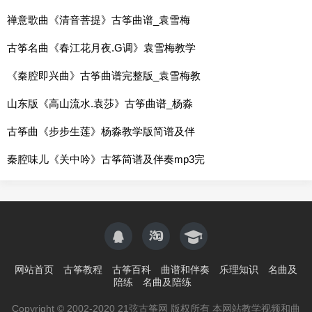
禅意歌曲《清音菩提》古筝曲谱_袁雪梅
古筝名曲《春江花月夜.G调》袁雪梅教学
《秦腔即兴曲》古筝曲谱完整版_袁雪梅教
山东版《高山流水.袁莎》古筝曲谱_杨淼
古筝曲《步步生莲》杨淼教学版简谱及伴
秦腔味儿《关中吟》古筝简谱及伴奏mp3完
网站首页
古筝教程
古筝百科
曲谱和伴奏
乐理知识
名曲及
陪练
名曲及陪练
Copyright © 2002-2020 21弦古筝网 版权所有 本网站教学视频和曲