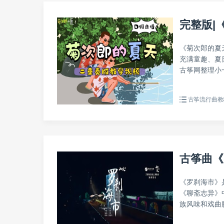
完整版|
《菊次郎的夏
充满童趣、夏
古筝网整理小一
古筝流行曲教
古筝曲《
《罗刹海市》
《聊斋志异》
族风味和戏曲腔