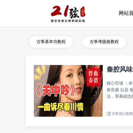
网站
古筝基本功教程
古筝考级曲教程
秦腔风味
核心导读 ：
奏音频 以及
法，零基础也能
古筝流行曲教