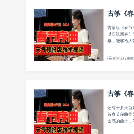
古筝《春
古筝版《春节
以庆祝新春佳
氛，能够给人带
古筝流行曲教
古筝《春
还有十多天就
首春节序曲作
围感的曲子，2