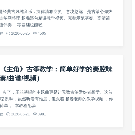
是经典古风纯音乐，旋律清雅空灵、意境悠远，是古筝必弹热
弦古筝网整理 杨淼逐句精讲教学视频、完整示范演奏、高清简
速伴奏 ，零基础也能轻...
程
2026-05-25
4505
《主角》古筝教学：简单好学的秦腔味
奏/曲谱/视频）
》火了，王菲演唱的主题曲更是让无数古筝爱好者想学。这首
秦腔 韵味，虽然听着有难度，但跟着 杨淼老师的教学视频 ，你
单 。 本教程配套...
程
2026-05-21
3981