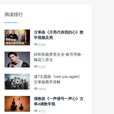
阅读排行
古筝曲《月亮代表我的心》教
学视频及简
6284
好听歌曲梦里水乡-春节序曲-
梅花三弄古
3162
速7主题曲《see you again》
古筝版教学讲解
9040
佛教曲《一声佛号一声心》古
筝d调教学视
8712