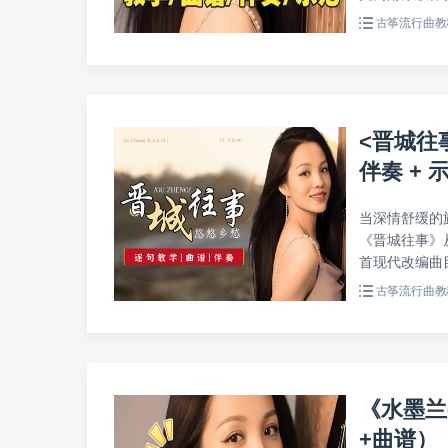
古筝流行曲教
<晋城往
伴奏 + 
当深情舒缓的
《晋城往事》
首现代改编曲目
古筝流行曲教
《水墨兰
+曲谱）