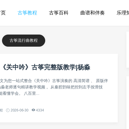
首页
古筝教程
古筝百科
曲谱和伴奏
乐理
古筝流行曲教程
《关中吟》古筝完整版教学|杨淼
本文为您一站式整合《关中吟》古筝演奏的 高清简谱 、 原版伴
 杨淼老师逐句精讲教学视频 。从秦腔韵味把控到左手按滑技
看懂学会。 八百里...
程
2026-06-30
4334