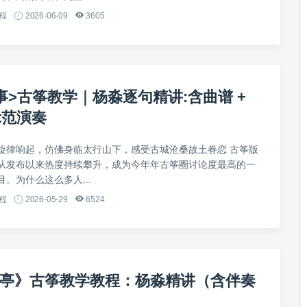
程
2026-06-09
3605
事>古筝教学｜杨淼逐句精讲:含曲谱 +
示范演奏
旋律响起，仿佛身临太行山下，感受古城沧桑故土眷恋 古筝版
从发布以来热度持续攀升，成为今年年古筝圈讨论度最高的一
。为什么这么多人...
程
2026-05-29
6524
亭》古筝教学教程：杨淼精讲（含伴奏