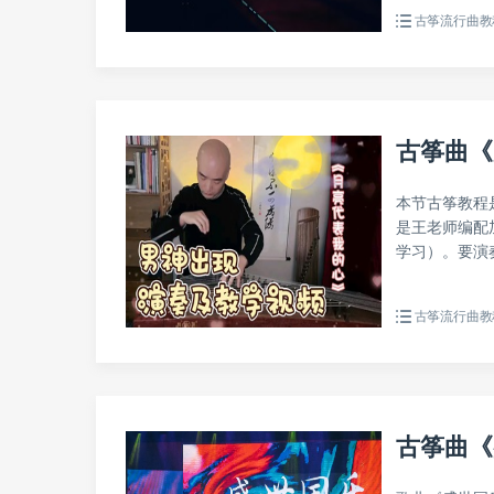
古筝流行曲教
古筝曲《
本节古筝教程
是王老师编配
学习）。要演奏
古筝流行曲教
古筝曲《