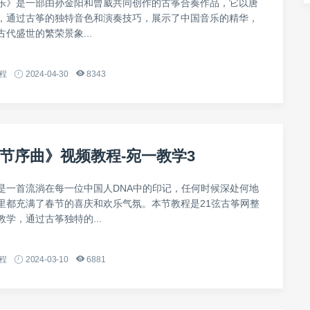
乐》是一部由孙金阳和曾威共同创作的古筝合奏作品，它以唐
，通过古筝的独特音色和演奏技巧，展示了中国音乐的精华，
代盛世的繁荣景象...
程
2024-04-30
8343
节序曲》视频教程-宛一教学3
是一首流淌在每一位中国人DNA中的印记，任何时候深处何地
里都充满了春节的喜庆和欢乐气氛。本节教程是21弦古筝网整
学，通过古筝独特的...
程
2024-03-10
6881