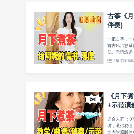
古筝《月
伴奏)
一把古筝，一
首古风治愈系
低、意境悠远，
古筝流行曲教
《月下煮
+示范演
适合人群 ：
讲，通俗易懂
文内附原版伴奏