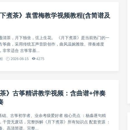
下煮茶》袁雪梅教学视频教程(含简谱及
盏清茶，月下独坐，弦上生花。 《月下煮茶》是当前热门的一
古筝曲，采用传统五声音阶创作，曲风温婉雅致、弹奏难度
非常适合 古筝零基...
程
2026-06-15
4275
茶》古筝精讲教学视频：含曲谱+伴奏
奏
0基础、古筝初学者、业余考级爱好者 核心亮点 ：杨淼逐句精
，干货无废话，完整拆解《月下煮茶》所有知识点 配套资源 ：
、高清简谱、完整...