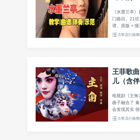
《水墨兰亭》
门曲目。21
谱、原版 + 慢
古筝流行曲教
王菲歌曲
儿（含伴
电视剧《主角
曲子融合了 
会发现其实 很简
古筝流行曲教