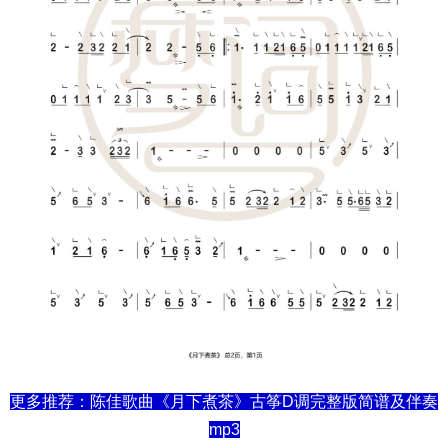
更多推荐：陈佳歌曲《月下煮茶》古筝D调完整版简谱及伴奏
mp3