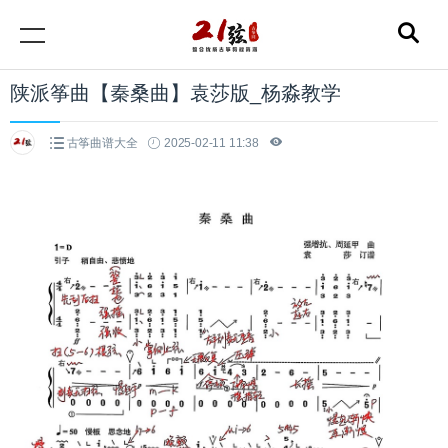
陕派筝曲【秦桑曲】袁莎版_杨淼教学
古筝曲谱大全
2025-02-11 11:38