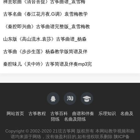
禅意歌曲《清音菩提》古筝曲谱_袁雪梅
古筝名曲《春江花月夜.G调》袁雪梅教学
《秦腔即兴曲》古筝曲谱完整版_袁雪梅教
山东版《高山流水.袁莎》古筝曲谱_杨淼
古筝曲《步步生莲》杨淼教学版简谱及伴
秦腔味儿《关中吟》古筝简谱及伴奏mp3完
网站首页
古筝教程
古筝百科
曲谱和伴奏
乐理知识
名曲及
陪练
名曲及陪练
Copyright © 2002-2020 21弦古筝网 版权所有 本网站教学视频和曲
谱均来源于网络，没有做盈利目的,如有侵权联系删除
陕ICP备