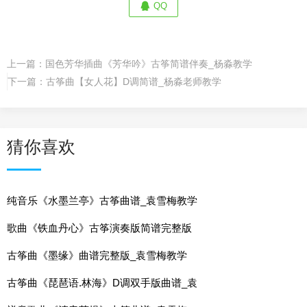
QQ
上一篇：
国色芳华插曲《芳华吟》古筝简谱伴奏_杨淼教学
下一篇：
古筝曲【女人花】D调简谱_杨淼老师教学
猜你喜欢
纯音乐《水墨兰亭》古筝曲谱_袁雪梅教学
歌曲《铁血丹心》古筝演奏版简谱完整版
古筝曲《墨缘》曲谱完整版_袁雪梅教学
古筝曲《琵琶语.林海》D调双手版曲谱_袁