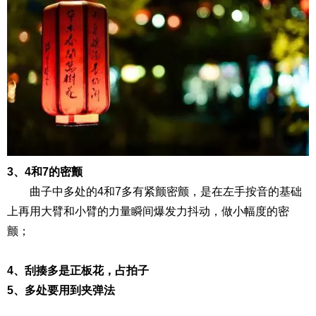
3、4和7的密颤
曲子中多处的4和7多有紧颤密颤，是在左手按音的基础
上再用大臂和小臂的力量瞬间爆发力抖动，做小幅度的密
颤；
4、刮揍多是正板花，占拍子
5、多处要用到夹弹法