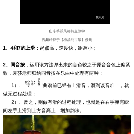
山东筝派风格特点教学
视频转载于【梅晶纯古筝】侵删
1、4和7的上滑
：起点高，速度快，距离小；
2、同音按
，运用该方法弹出来的音色较之于原音音色上偏紧
致，袁莎老师归纳同音按在乐曲中处理有两种：
1）、
曲谱前已经有上滑音，滑到该音准上，就
做无过程处理；
2）、反之，则做有滑的过程处理，也就是在右手弹完瞬
间左手上滑到上方音高上，增加韵味。