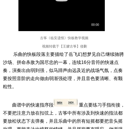
古筝《临安遗恨》快板教学视频
视频转载于【王腱古筝】侵删
乐曲的快板段落主要描绘了岳飞幻想梦见自己继续驰骋
沙场、拼命杀敌为国尽忠的一幕，连续16分音符的快速点
奏，演奏出由弱到强，似马蹄声由远及近的战场气氛，点奏
要按照音阶的走向做由弱渐强处理，并且音色要清晰、有颗
粒性。
曲谱中的快速指序段
重点要练习手指衔接，
不要把注意力放在扣弦上，古筝中所有涉及到快速的指法都
要放松状态下去弹奏，并且乐曲中的所有短摇都要把音头摇