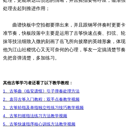
处理，更能表达出愤怒的情绪，并且摇指要有呼应，做渐强
处理去起到推进作用；
曲谱快板中空拍都要弹出来，并且跟钢琴伴奏时更要卡
准节奏，快板段落中主要是运用了古筝快速点奏、扫弦、轮
抹等技法细致入微的刻画了岳飞所向披靡的英雄形象，体现
他为江山社稷忧心又无可奈何的心理，筝友一定搞清楚节奏
先把音弹清楚
，多加练习。
其他古筝学习者还看了以下教学教程：
1、古筝曲《临安遗恨》引子弹奏处理方法
2、袁莎古筝入门教程：双手点奏教学视频
3、古筝轮指及单指独立性练习技巧教学视频
4、古筝扫摇指法练习方法教学视频
5、古筝快速指序核心训练方法教学视频