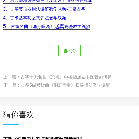
2、
温若妮精讲古筝曲《浏阳河》快板提速
视频
3、
古筝节拍器用法讲解教学视频-王腱古筝
4、古筝基本功之夹弹法教学视频
5、
赵真
古筝名曲《渔舟唱晚》
完整教学视频
QQ
上一篇：
古筝十大名曲《梁祝》中摇指加左手颤音如何弹
下一篇：
古筝5级考级曲《洞庭新歌》扫摇指法教学讲解
猜你喜欢
古筝《幻想曲》拍弦教学讲解视频教程